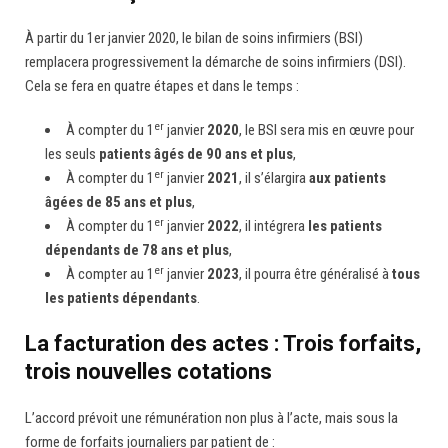
À partir du 1er janvier 2020, le bilan de soins infirmiers (BSI)
remplacera progressivement la démarche de soins infirmiers (DSI).
Cela se fera en quatre étapes et dans le temps :
er
À compter du 1
janvier
2020
, le BSI sera mis en œuvre pour
les seuls
patients âgés de 90 ans et plus
,
er
À compter du 1
janvier
2021
, il s’élargira
aux patients
âgées de 85 ans et plus
,
er
À compter du 1
janvier
2022
, il intégrera
les patients
dépendants de 78 ans et plus
,
er
À compter au 1
janvier
2023
, il pourra être généralisé à
tous
les patients dépendants
.
La facturation des actes : Trois forfaits,
trois nouvelles cotations
L’accord prévoit une rémunération non plus à l’acte, mais sous la
forme de forfaits journaliers par patient de :