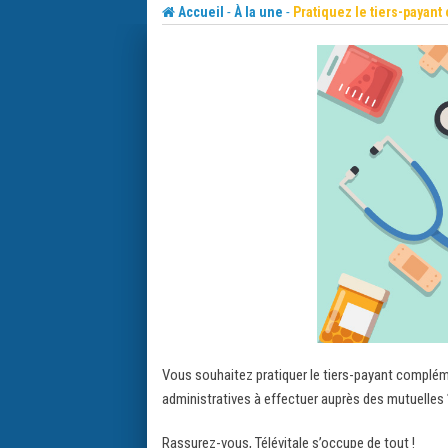
Skip
-
-
Accueil
À la une
Pratiquez le tiers-payant
to
content
Vous souhaitez pratiquer le tiers-payant complém
administratives à effectuer auprès des mutuelles 
Rassurez-vous, Télévitale s’occupe de tout !