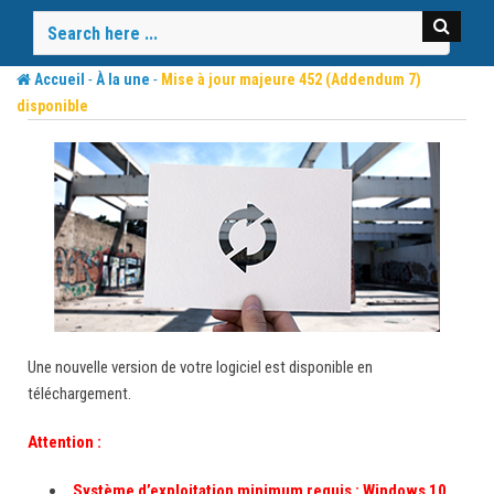
Skip
to
content
-
-
Accueil
À la une
Mise à jour majeure 452 (Addendum 7)
disponible
Une nouvelle version de votre logiciel est disponible en
téléchargement.
Attention :
Système d’exploitation minimum requis : Windows 10