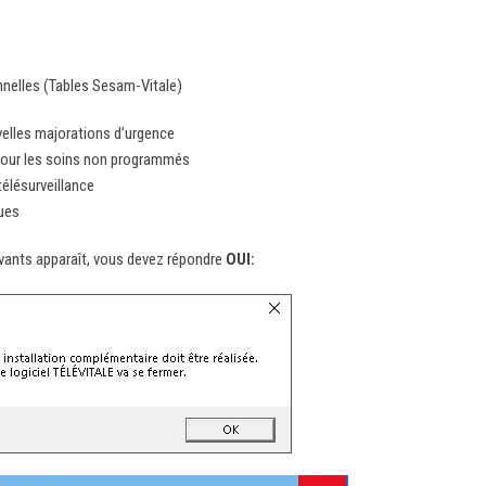
nnelles (Tables Sesam-Vitale)
elles majorations d’urgence
 pour les soins non programmés
élésurveillance
ques
vants apparaît, vous devez répondre
OUI: