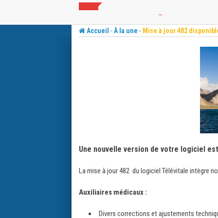
Skip
to
content
-
-
Accueil
À la une
Mise à jour 482 disponibl
Une nouvelle version de votre logiciel es
La mise à jour 482 du logiciel Télévitale intègre 
Auxiliaires médicaux :
Divers corrections et ajustements techni