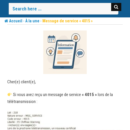
Skip
to
content
-
-
Accueil
À la une
Message de service « 4015 »
Cher(e) client(e),
Si vous avez reçu un message de service
« 4015 »
lors de la
télétransmission :