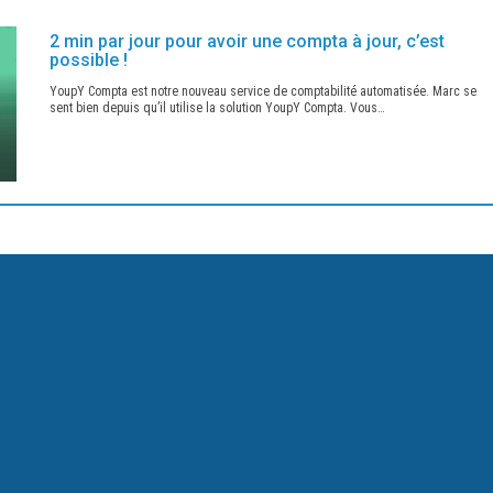
2 min par jour pour avoir une compta à jour, c’est
possible !
YoupY Compta est notre nouveau service de comptabilité automatisée. Marc se
sent bien depuis qu’il utilise la solution YoupY Compta. Vous…