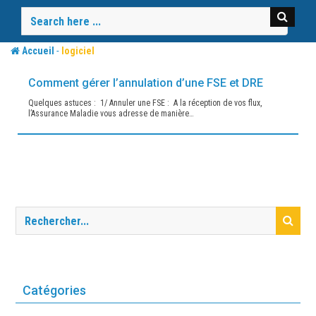
Skip
to
content
-
Accueil
logiciel
ACTUALITÉS
Comment gérer l’annulation d’une FSE et DRE
Quelques astuces : 1/ Annuler une FSE : A la réception de vos flux,
l’Assurance Maladie vous adresse de manière…
Catégories