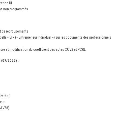
tation DI
ins non programmés
 et de regroupements
bellé « EI » (« Entrepreneur Individuel ») sur les documents des professionnels
re et modification du coefficient des actes COV2 et PCRL
1/07/2022) :
ivités 1
teur
AM V68)