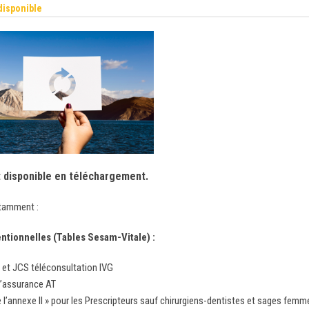
disponible
t disponible en téléchargement.
otamment :
ntionnelles (Tables Sesam-Vitale) :
 et JCS téléconsultation IVG
d’assurance AT
e l’annexe II » pour les Prescripteurs sauf chirurgiens-dentistes et sages femm