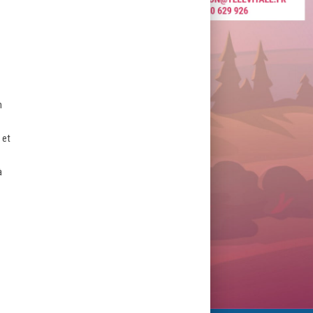
n
 et
à