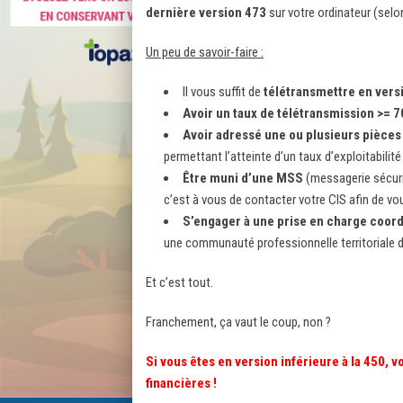
dernière version 473
sur votre ordinateur (selo
Un peu de savoir-faire :
Il vous suffit de
télétransmettre en vers
Avoir un taux de télétransmission >= 7
Avoir adressé une ou plusieurs pièces
permettant l’atteinte d’un taux d’exploitabilité
Être muni d’une MSS
(messagerie sécuris
c’est à vous de contacter votre CIS afin de vou
S’engager à une prise en charge coor
une communauté professionnelle territoriale 
Et c’est tout.
Franchement, ça vaut le coup, non ?
Si vous êtes en version inférieure à la 450, 
financières !