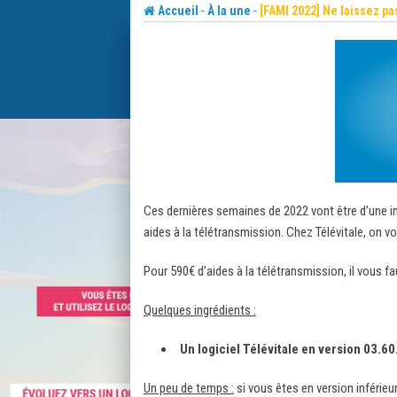
Skip
-
-
Accueil
À la une
[FAMI 2022] Ne laissez pas
to
content
Ces dernières semaines de 2022 vont être d’une i
aides à la télétransmission. Chez Télévitale, on v
Pour 590€ d’aides à la télétransmission, il vous f
Quelques ingrédients :
Un logiciel Télévitale en version 03.6
Un peu de temps :
si vous êtes en version inférie