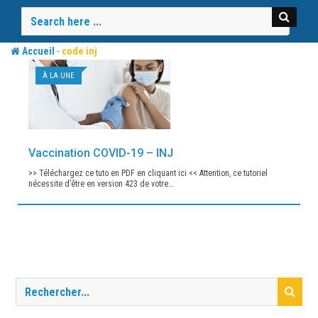
Skip
to
content
-
Accueil
code inj
À LA UNE
Vaccination COVID-19 – INJ
>> Téléchargez ce tuto en PDF en cliquant ici << Attention, ce tutoriel
nécessite d’être en version 423 de votre…