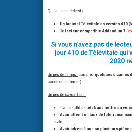
Quelques ingrédients :
Un logiciel Télévitale en version 410
(
Un
lecteur compatible Addendum 7
(
vo
Si vous n’avez pas de lect
jour 410 de Télévitale qui
2020 ne
Un peu de temps :
comptez
quelques dizaines d
connexion internet)
Un peu de savoir-faire :
Il vous suffit de
télétransmettre en vers
Avoir atteint un taux de télétransmiss
civile).
Avoir adressé une ou plusieurs pièces