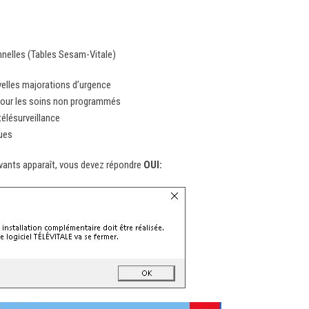
nnelles (Tables Sesam-Vitale)
elles majorations d’urgence
 pour les soins non programmés
élésurveillance
ques
vants apparaît, vous devez répondre
OUI: