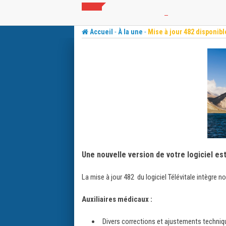
Skip
to
content
-
-
Accueil
À la une
Mise à jour 482 disponibl
Une nouvelle version de votre logiciel es
La mise à jour 482 du logiciel Télévitale intègre 
Auxiliaires médicaux :
Divers corrections et ajustements techni