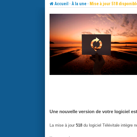
Skip
-
-
Accueil
À la une
Mise à jour 518 disponibl
to
content
Une nouvelle version de votre logiciel es
La mise à jour
518
du logiciel Télévitale intègre