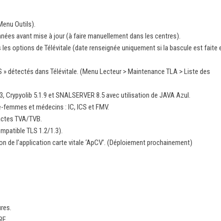
Menu Outils).
ées avant mise à jour (à faire manuellement dans les centres).
les options de Télévitale (date renseignée uniquement si la bascule est faite 
SS » détectés dans Télévitale. (Menu Lecteur > Maintenance TLA > Liste des
, Crypyolib 5.1.9 et SNALSERVER 8.5 avec utilisation de JAVA Azul.
ge-femmes et médecins : IC, ICS et FMV.
 actes TVA/TVB.
mpatible TLS 1.2/1.3).
tion de l’application carte vitale ‘ApCV’. (Déploiement prochainement)
ures.
RE.