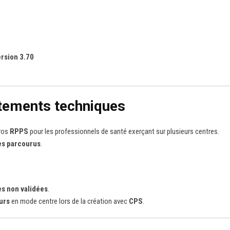
ersion 3.70
stements techniques
ros
RPPS
pour les professionnels de santé exerçant sur plusieurs centres.
es parcourus
.
es non validées
.
urs
en mode centre lors de la création avec
CPS
.