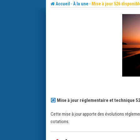
Skip
-
-
Accueil
À la une
Mise à jour 526 disponibl
to
content
Mise à jour réglementaire et technique 5
Cette mise à jour apporte des évolutions réglemen
cotations.