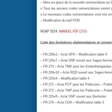
– Mise en place de la nouvelle nomenclature au 
o Tous les anciens codes nomenclatures seront a
o Le nouveaux codes nomenclatures sont mis en
– Modification du tarif POD
NGAP 2024 :
MANUEL PDF (210)
Liste des évolutions réglementaires et convent
– FR 259v2 – Acte SFR – Modification table 4
– FR 225v7 – Acte SNP ouvert aux Sages-femm
– FR 273 – Acte TMK pour les Kinésithérapeutes
– FR 209v10 – Acte RQD ouvert aux Sages-fem
– FR 223v4 – Modification table 4
– FR 271 – Acte POT pour les Pédicures – Podo
– FR 272 – Acte TMP pour les Pédicures – Podo
– FR 225v8 – Acte SNP ouvert aux Dentistes
– FR 276 – Acte COH – Modification table 3