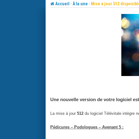
Skip
-
-
Accueil
À la une
Mise à jour 512 disponibl
to
content
Une nouvelle version de votre logiciel es
La mise à jour
512
du logiciel Télévitale intègre
Pédicures – Podologues – Avenant 5 :