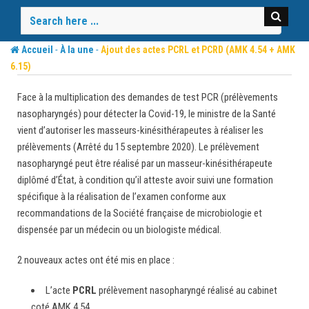
Skip
to
content
-
-
Accueil
À la une
Ajout des actes PCRL et PCRD (AMK 4.54 + AMK
6.15)
Face à la multiplication des demandes de test PCR (prélèvements
nasopharyngés) pour détecter la Covid-19, le ministre de la Santé
vient d’autoriser les masseurs-kinésithérapeutes à réaliser les
prélèvements (Arrêté du 15 septembre 2020). Le prélèvement
nasopharyngé peut être réalisé par un masseur-kinésithérapeute
diplômé d’État, à condition qu’il atteste avoir suivi une formation
spécifique à la réalisation de l’examen conforme aux
recommandations de la Société française de microbiologie et
dispensée par un médecin ou un biologiste médical.
2 nouveaux actes ont été mis en place :
L’acte
PCRL
prélèvement nasopharyngé réalisé au cabinet
coté AMK 4.54