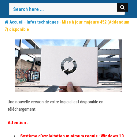
Skip
to
content
-
-
Accueil
Infos techniques
Mise à jour majeure 452 (Addendum
7) disponible
Une nouvelle version de votre logiciel est disponible en
téléchargement.
Attention :
Système d’exploitation minimum requis : Windows 10