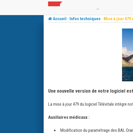
Skip
to
content
-
-
Accueil
Infos techniques
Mise à jour 479 
Une nouvelle version de votre logiciel es
La mise à jour 479 du logiciel Télévitale intègre n
Auxiliaires médicaux :
Modification du paramétrage des BAL Oran