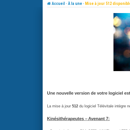
Skip
-
-
Accueil
À la une
Mise à jour 512 disponibl
to
content
Une nouvelle version de votre logiciel es
La mise à jour
512
du logiciel Télévitale intègre 
Kinésithérapeutes – Avenant 7: