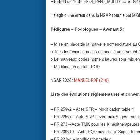
– Retrait de l’acte « F24_REED_MULTI » coté TER 
Il s’agit d’une erreur dans la NGAP fournie par le GI
Pédicures – Podologues – Avenant 5 :
– Mise en place de la nouvelle nomenclature au 
o Tous les anciens codes nomenclatures seront a
o Le nouveaux codes nomenclatures sont mis en
– Modification du tarif POD
NGAP 2024 :
MANUEL PDF (210)
Liste des évolutions réglementaires et convent
– FR 259v2 – Acte SFR – Modification table 4
– FR 225v7 – Acte SNP ouvert aux Sages-femm
– FR 273 – Acte TMK pour les Kinésithérapeutes
– FR 209v10 – Acte RQD ouvert aux Sages-fem
– FR 223v4 – Modification table 4