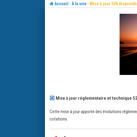
Skip
-
-
Accueil
À la une
Mise à jour 526 disponibl
to
content
Mise à jour réglementaire et technique 5
Cette mise à jour apporte des évolutions réglemen
cotations.