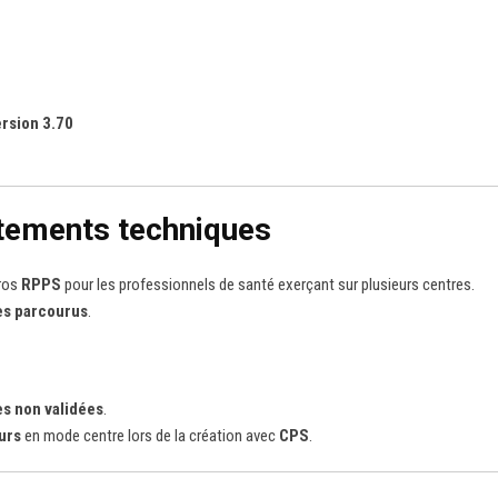
ersion 3.70
stements techniques
ros
RPPS
pour les professionnels de santé exerçant sur plusieurs centres.
es parcourus
.
es non validées
.
urs
en mode centre lors de la création avec
CPS
.