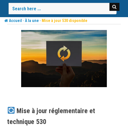
Skip
to
content
-
-
Accueil
À la une
Mise à jour 530 disponible
Mise à jour réglementaire et
technique 530